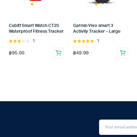
Cubitt Smart Watch CT2S
Garmin Vivo smart 3
Waterproof Fitness Tracker
Activity Tracker – Large
1
1
Rated
Rated
3.00
5.00
out of
฿
95.00
฿
49.99
out of
5
5