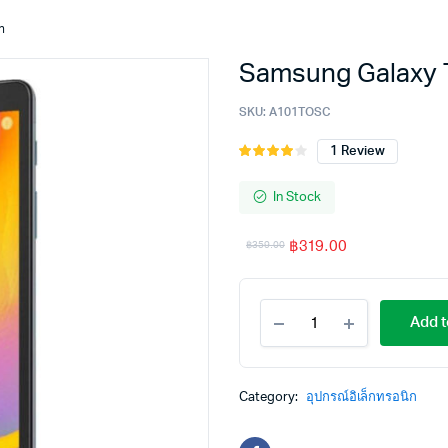
n
Samsung Galaxy 
SKU:
A101TOSC
1
Review
Rated
1
4.00
out
of 5
In Stock
based
on
฿
319.00
฿
359.00
customer
rating
Add t
Category:
อุปกรณ์อิเล็กทรอนิก