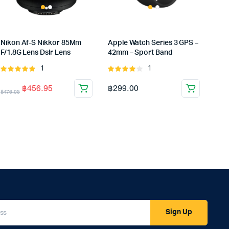
Nikon Af-S Nikkor 85Mm
Apple Watch Series 3 GPS –
F/1.8G Lens Dslr Lens
42mm – Sport Band
1
1
Rated
Rated
5.00
out of
4.00
out
฿
456.95
฿
299.00
5
of 5
฿
476.95
Sign Up