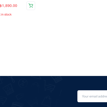
฿
1,890.00
t in stock