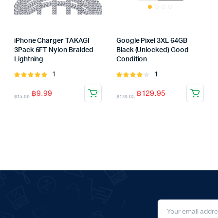
iPhone Charger TAKAGI
Google Pixel 3XL 64GB
3Pack 6FT Nylon Braided
Black (Unlocked) Good
Lightning
Condition
1
1
Rated
Rated
5.00
out of
4.00
out
฿
9.99
฿
129.95
5
of 5
฿
15.99
฿
179.95