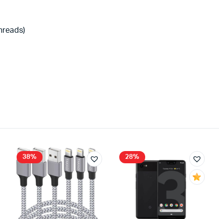
threads)
38%
28%