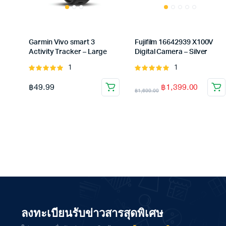
Garmin Vivo smart 3
Fujifilm 16642939 X100V
Activity Tracker – Large
Digital Camera – Silver
1
1
Rated
Rated
5.00
out of
5.00
out of
฿
49.99
฿
1,399.00
5
5
฿
1,699.00
ลงทะเบียนรับข่าวสารสุดพิเศษ