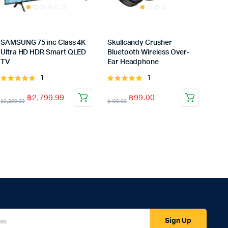
SAMSUNG 75 inc Class 4K
Skullcandy Crusher
Ultra HD HDR Smart QLED
Bluetooth Wireless Over-
TV
Ear Headphone
1
1
Rated
Rated
5.00
out of
5.00
out of
฿
2,799.99
฿
99.00
5
5
฿
3,299.99
฿
109.00
Sign Up