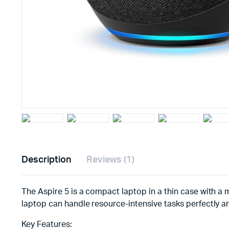
Description
Reviews (1)
The Aspire 5 is a compact laptop in a thin case with a m
laptop can handle resource-intensive tasks perfectly a
Key Features: