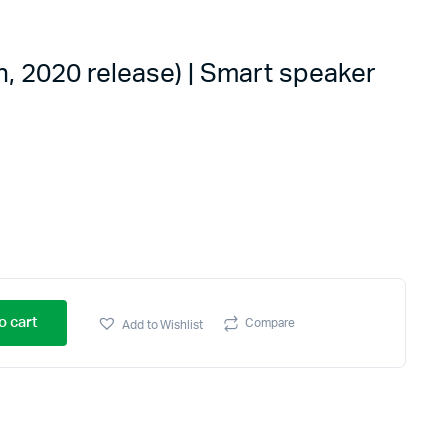
, 2020 release) | Smart speaker
o cart
Compare
Add to Wishlist