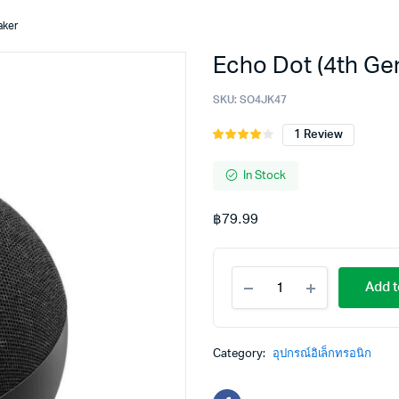
aker
Echo Dot (4th Gen
SKU:
SO4JK47
1
Review
Rated
1
4.00
out
of 5
In Stock
based
on
฿
79.99
customer
rating
Add t
Category:
อุปกรณ์อิเล็กทรอนิก