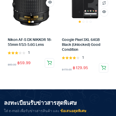
Nikon AF-S DX NIKKOR 18-
Google Pixel 3XL 64GB
55mm f/3.5-5.6G Lens
Black (Unlocked) Good
Condition
1
Rated
1
3.00
Rated
฿
59.99
out of
4.00
out
฿
69.99
฿
129.95
5
of 5
฿
179.95
ลงทะเบียนรับข่าวสารสุดพิเศษ
ใส่ e-mail เพื่อรับข่าวสารสินค้า และ
ข้อเสนอสุดพิเศษ