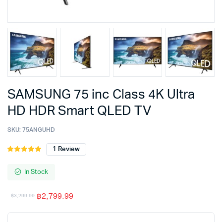
SAMSUNG 75 inc Class 4K Ultra
HD HDR Smart QLED TV
SKU:
75ANGUHD
1
Review
Rated
1
5.00
out of
5 based on
In Stock
customer
rating
฿
2,799.99
฿
3,299.99