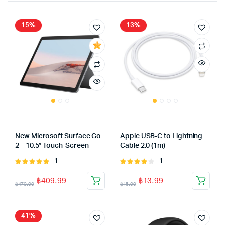
15%
13%
New Microsoft Surface Go
Apple USB-C to Lightning
2 – 10.5″ Touch-Screen
Cable 2.0 (1m)
1
1
Rated
Rated
5.00
out of
4.00
out
฿
409.99
฿
13.99
5
of 5
฿
479.99
฿
15.99
41%