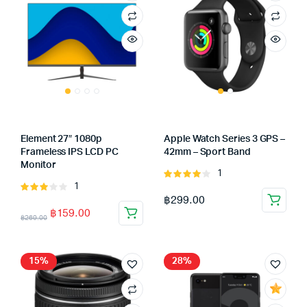
Element 27″ 1080p
Apple Watch Series 3 GPS –
Frameless IPS LCD PC
42mm – Sport Band
Monitor
1
Rated
1
Rated
4.00
out
฿
299.00
3.00
of 5
฿
159.00
out of
฿
269.00
5
15%
28%