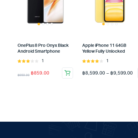
OnePlus 8 Pro Onyx Black
Apple iPhone 11 64GB
Android Smartphone
Yellow Fully Unlocked
1
1
Rated
Rated
3.00
4.00
out
฿
859.00
฿
8,599.00
–
฿
9,599.00
out of
of 5
฿
959.00
5