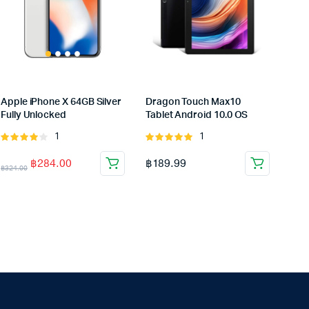
Apple iPhone X 64GB Silver
Dragon Touch Max10
Fully Unlocked
Tablet Android 10.0 OS
1
1
Rated
Rated
4.00
out
5.00
out of
฿
284.00
฿
189.99
of 5
5
฿
324.00