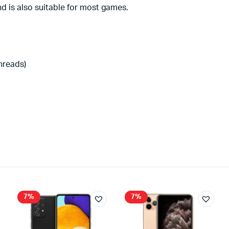
nd is also suitable for most games.
threads)
7%
7%