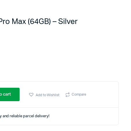
ro Max (64GB) – Silver
o cart
Compare
Add to Wishlist
 and reliable parcel delivery!