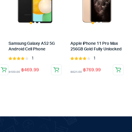
Samsung Galaxy A52 5G
Apple iPhone 11 Pro Max
Android Cell Phone
256GB Gold Fully Unlocked
1
1
Rated
Rated
4.00
out
4.00
out
฿
469.99
฿
769.99
of 5
of 5
฿
499.99
฿
824.99