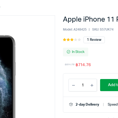
r
Apple iPhone 11 P
Model:
A248425
SKU:
S57UK74
1
Review
Rated
1
3.00
out of
In Stock
5
based
฿
714.76
฿
814.76
on
customer
rating
Add t
2-day Delivery
Speedy