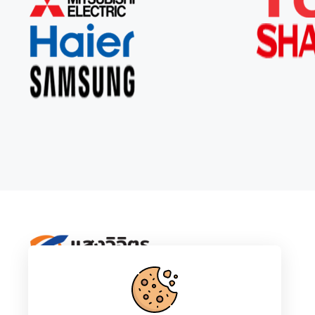
Ceflar
IPhone
LG
Samsung
Tefal