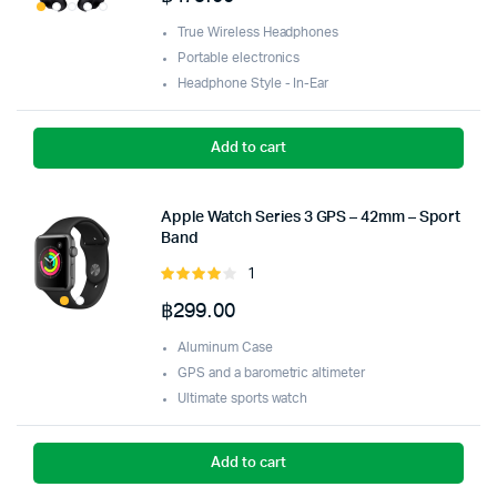
of 5
True Wireless Headphones
Portable electronics
Headphone Style - In-Ear
Add to cart
Apple Watch Series 3 GPS – 42mm – Sport
Band
1
Rated
4.00
out
฿
299.00
of 5
Aluminum Case
GPS and a barometric altimeter
Ultimate sports watch
Add to cart