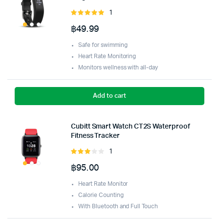
1
Rated
5.00
out of
฿
49.99
5
Safe for swimming
Heart Rate Monitoring
Monitors wellness with all-day
Add to cart
Cubitt Smart Watch CT2S Waterproof
Fitness Tracker
1
Rated
3.00
฿
95.00
out of
5
Heart Rate Monitor
Calorie Counting
With Bluetooth and Full Touch