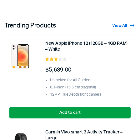
Trending Products
View All
New Apple iPhone 12 (128GB – 4GB RAM)
– White
1
Rated
3.00
฿
5,639.00
out of
5
Unlocked for All Carriers
6.1-inch (15.5 cm diagonal)
12MP TrueDepth front camera
Add to cart
Garmin Vivo smart 3 Activity Tracker –
Large