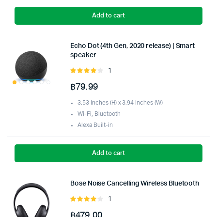
Add to cart
Echo Dot (4th Gen, 2020 release) | Smart
speaker
1
Rated
4.00
out
฿
79.99
of 5
3.53 Inches (H) x 3.94 Inches (W)
Wi-Fi, Bluetooth
Alexa Built-in
Add to cart
Bose Noise Cancelling Wireless Bluetooth
1
Rated
4.00
out
฿
479.00