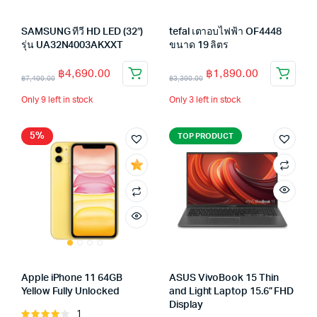
SAMSUNG ทีวี HD LED (32″)
tefal เตาอบไฟฟ้า OF4448
รุ่น UA32N4003AKXXT
ขนาด 19 ลิตร
฿
4,690.00
฿
1,890.00
฿
7,490.00
฿
3,390.00
Only 9 left in stock
Only 3 left in stock
5%
TOP PRODUCT
Apple iPhone 11 64GB
ASUS VivoBook 15 Thin
Yellow Fully Unlocked
and Light Laptop 15.6” FHD
Display
1
Rated