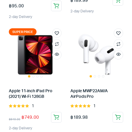
฿
189.99
3.00
5
฿
95.00
out of
2-day Delivery
5
2-day Delivery
SUPER PRICE
Apple 11-inch iPad Pro
Apple MWP22AM/A
(2021) Wi-Fi 128GB
AirPods Pro
1
1
Rated
Rated
5.00
out of
5.00
out of
฿
749.00
฿
189.98
5
5
฿
849.00
2-day Delivery