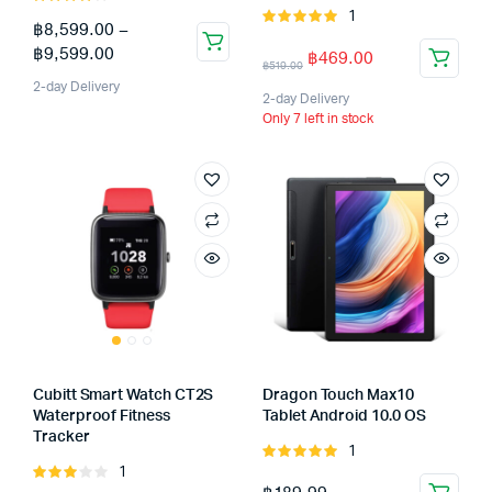
1
4.00
out
Rated
฿
8,599.00
–
of 5
5.00
out of
฿
9,599.00
฿
469.00
5
฿
519.00
2-day Delivery
2-day Delivery
Only 7 left in stock
Cubitt Smart Watch CT2S
Dragon Touch Max10
Waterproof Fitness
Tablet Android 10.0 OS
Tracker
1
Rated
1
Rated
5.00
out of